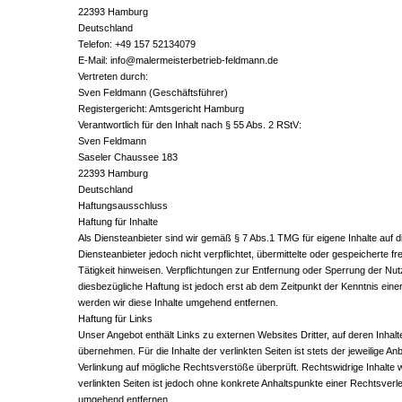
22393 Hamburg
Deutschland
Telefon: +49 157 52134079
E-Mail: info@malermeisterbetrieb-feldmann.de
Vertreten durch:
Sven Feldmann (Geschäftsführer)
Registergericht: Amtsgericht Hamburg
Verantwortlich für den Inhalt nach § 55 Abs. 2 RStV:
Sven Feldmann
Saseler Chaussee 183
22393 Hamburg
Deutschland
Haftungsausschluss
Haftung für Inhalte
Als Diensteanbieter sind wir gemäß § 7 Abs.1 TMG für eigene Inhalte auf 
Diensteanbieter jedoch nicht verpflichtet, übermittelte oder gespeichert
Tätigkeit hinweisen. Verpflichtungen zur Entfernung oder Sperrung der Nu
diesbezügliche Haftung ist jedoch erst ab dem Zeitpunkt der Kenntnis e
werden wir diese Inhalte umgehend entfernen.
Haftung für Links
Unser Angebot enthält Links zu externen Websites Dritter, auf deren Inhal
übernehmen. Für die Inhalte der verlinkten Seiten ist stets der jeweilige A
Verlinkung auf mögliche Rechtsverstöße überprüft. Rechtswidrige Inhalte w
verlinkten Seiten ist jedoch ohne konkrete Anhaltspunkte einer Rechtsver
umgehend entfernen.